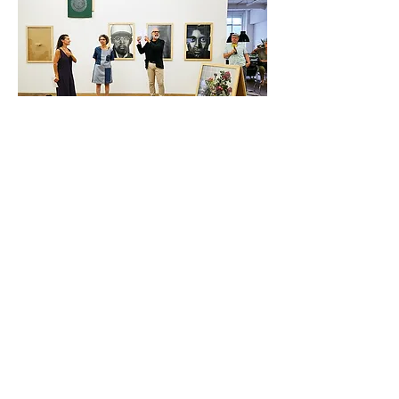
Ursula Scherrer, Leo Bettina Roost und
Frank Schablewski. Eröffnung Kammgarn
West 2023
Videoclips by Stefan Kiss